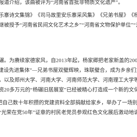
报道介绍，该曲被评为“河南省首批非物质文化遗产”。
寨诗文集锦》《司马故里安乐寨采风集》《兄弟书屋》《杨
被授予“河南省民间文化艺术之乡”“河南省文物保护单位”“
为赓续家德家风，自2013年起，杨家卿把老家新盖的20
化建设先进集体”—兄弟书屋双璧辉映，珠联璧合，成为乡亲
，以及郑州大学、河南大学、河南师范大学、河南理工大学
20多万元的“杨碾旧居展室”已经被精心打造成一个新的文
卿把自己数十年积攒的党建资料全部捐献给家乡，举办了一场别
光荣在党50年”证章的村民老党员参观红色文化展后激动地