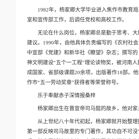
1982年，杨家卿大学毕业进入焦作市教育局
室和宣传部工作，后调任党校和高校工作。
无论在什么岗位，杨家卿总是勤于思考、大胆
建议。1990年，由他具体负责编写的《农村
中宣部《党建》和新华社《瞭望》杂志；撰写的
神文明建设“五个一工程”理论读物奖，被河南人
成国家、省部级课题20余项，出版著作18部
作市“五一劳动奖章”获得者等荣誉称号。
乐于奉献赤子深情报桑梓
杨家卿出生在晋宣帝司马懿的故乡，他对家乡
从上世纪八十年代初起，杨家卿就开始整理挖掘
第一部反映司马故里的专门著作，其功自不可没”