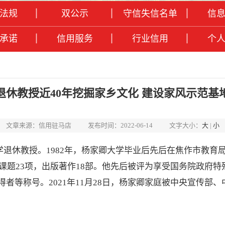
法规
双公示
守信失信名单
信
承诺
信用服务
行业信用
个
退休教授近40年挖掘家乡文化 建设家风示范基
文章来源：信用驻马店
发布时间：2022-06-14
文字大小：
大
|
小
学退休教授。1982年，杨家卿大学毕业后先后在焦作市教育
课题23项，出版著作18部。他先后被评为享受国务院政府
者等称号。2021年11月28日，杨家卿家庭被中央宣传部