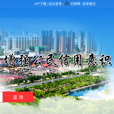
APP下载 |
后台登录
|
无障碍
|
适老模式