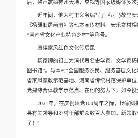
后，鼓声震撼神州大地，央视等国家级媒体多次
近年间，他为村里义务编写了《司马故里安乐
《杨碾旧居画册》等七本宣传材料。安乐寨村相继
“河南省文化产业特色乡村”等称号。
赓续家风红色文化传后昆
杨家卿的祖上为清代著名史学家、文学家杨碾。
图书馆”。与本村“全国服务农民、服务基层文
省家风家教示范基地、河南省传统村落保护单位
党建综合体教学示范点。在他的努力下，如今投资
2021年，在庆祝建党100周年之际，杨家
县有关领导和乡村干部群众数百人参加。新领取“
了！”