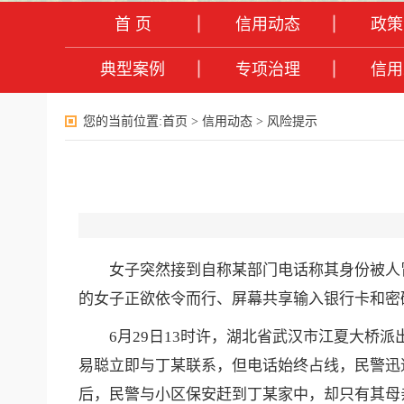
首 页
信用动态
政策
典型案例
专项治理
信用
您的当前位置:
首页
>
信用动态
>
风险提示
女子突然接到自称某部门电话称其身份被人
的女子正欲依令而行、屏幕共享输入银行卡和
6月29日13时许，湖北省武汉市江夏大桥派
易聪立即与丁某联系，但电话始终占线，民警迅
后，民警与小区保安赶到丁某家中，却只有其母