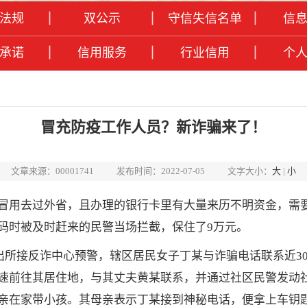
法规
双公示
守信失信名单
信
承诺
信用服务
行业信用
个
冒充防疫工作人员？新诈骗来了！
文章来源：00001741
发布时间：2022-07-05
文字大小：
大
|
小
冒用去过外省，且办理的银行卡里有大量来历不明资金，需要
密码时被及时赶来的民警当场拦截，保住了9万元。
出所接反诈中心预警，辖区居民女子丁某与诈骗电话联系近30
速前往其居住地，与其丈夫黄某联系，并通过社区民警发动
亲在家带小孩。其母亲表示丁某接到神秘电话，便拿上车钥