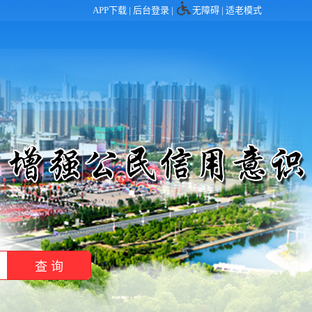
APP下载 |
后台登录
|
无障碍
|
适老模式