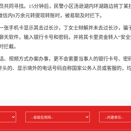
员共同寻找。15分钟后，民警小区汤逊湖内环湖路边将丁某
将微信内9万余元转提现转账时，被易聪及时拦下。
张手机卡显示其去过长沙，丁女士辩解并未去过长沙，骗子
聊天软件，输入银行卡号和密码，并将其卡里资金转入“安全
警及时拦截。
、视频方式办案办事，更不会索要当事人的银行卡号、密码
“+”开头的、显示境外的电话号码自称国家公务人员或客服的，