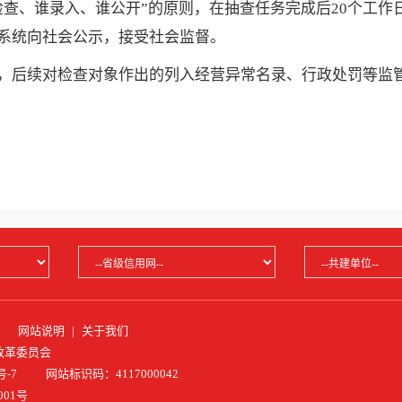
查、谁录入、谁公开”的原则，在抽查任务完成后20个工作
系统向社会公示，接受社会监督。
，后续对检查对象作出的列入经营异常名录、行政处罚等监
店)
网站说明
|
关于我们
改革委员会
号-7
网站标识码：4117000042
001号