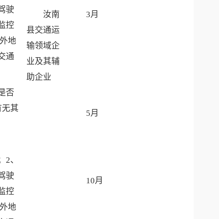
驾驶
汝南
3月
监控
县交通运
在外地
输领域企
交通
业及其辅
助企业
是否
有无其
5月
；2、
驾驶
10月
监控
在外地