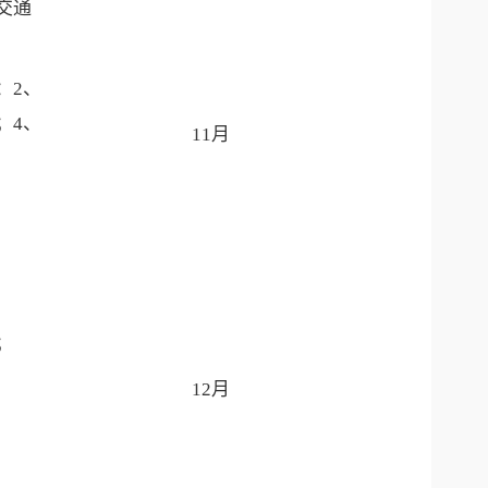
交通
：2、
；4、
11月
；
12月