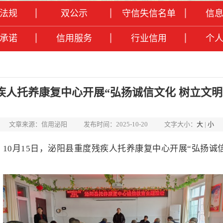
法规
双公示
守信失信名单
信
承诺
信用服务
行业信用
个
疾人托养康复中心开展“弘扬诚信文化 树立文明
文章来源：信用泌阳
发布时间：2025-10-20
文字大小：
大
|
小
，
10月15日，泌阳县重度残疾人托养康复中心开展“弘扬诚
。