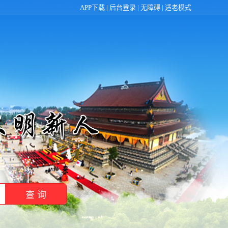
APP下载 |
后台登录
|
无障碍
|
适老模式