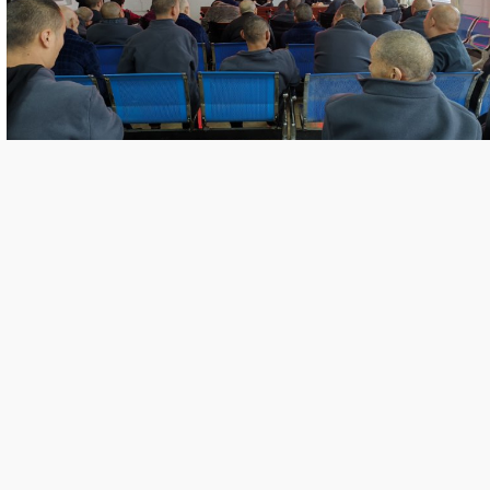
之本，是立身处世之道。”活动中，宣讲员用通俗易懂的语
讲述“季布一诺”“立木为信”等诚信典故。宣讲员还为在场人
万债务”等诚信故事，讲解失信惩戒典型案例，号召全体人