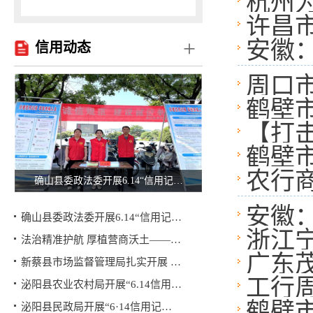
杭州
0亿融
许昌
+
安徽：
信用动态
周口
鹤壁
【打
增强
鹤壁
范非
农行
确山县委政法委开展6.14“信用记…
安徽：
确山县委政法委开展6.14“信用记…
浙江
法治精准护航 厚植营商沃土——…
广东
新蔡县市场监督管理局扎实开展 …
工行
泌阳县农业农村局开展“6.14信用…
融资
鹤壁
泌阳县民政局开展“6·14信用记…