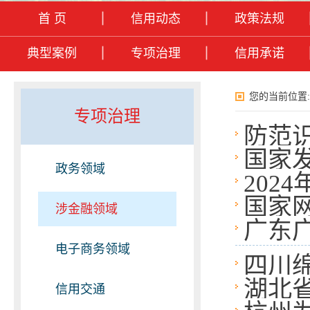
首 页
信用动态
政策法规
典型案例
专项治理
信用承诺
您的当前位置:
专项治理
防范
国家
政务领域
202
工作
国家
涉金融领域
广东
电子商务领域
四川
湖北
信用交通