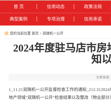
首 页
信用动态
政策法规
典型案例
专项治理
信用承诺
您的当前位置:
首页
>
双随机一公开
2024年度驻马店市
知
文章来源
1_11.21双随机一公开监督检查工作的通知_2
12.31
地产领域“双随机一公开”检查结果以及整改（物业部分