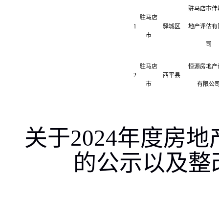
驻马店市佳
驻马店
1
驿城区
地产评估有
市
司
驻马店
恒源房地产
2
西平县
市
有限公
关于
202
4
年度
房地
的公示以及整