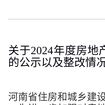
关于
202
4
年度
房地
的公示以及整改情
河南省住房和城乡建