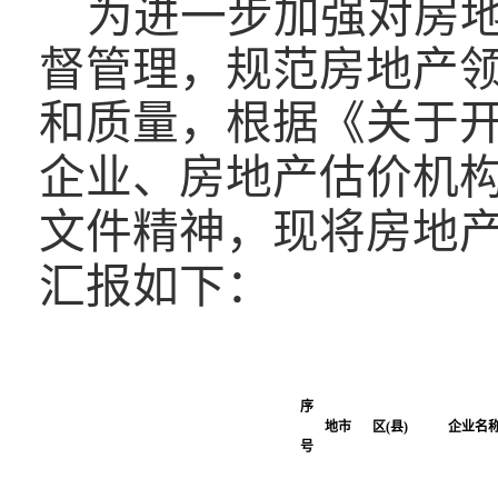
为进一步加强对
房
督管理，规范
房地产
和质量，
根据
《关于
企业、房地产估价机构
文件精神
，
现将房地产
汇报如下
：
序
地市
区
(
县
)
企业名
号