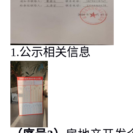
1.
公示相关信息