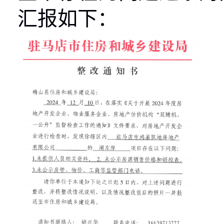
汇报如下：