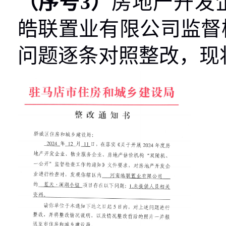
（序号
3
）
房地产
开发
皓联置业有限公司
监督
问题逐条对照整改，现