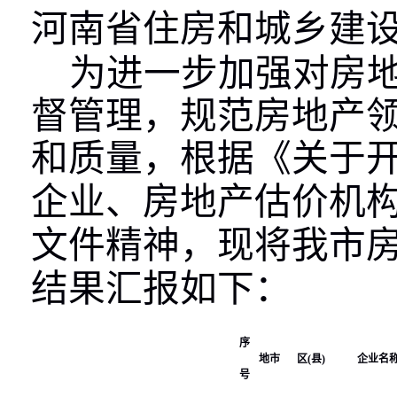
河南省住房和城乡建
为进一步加强对
房
督管理，规范
房地产
和质量，
根据
《关于
企业、房地产估价机构
文件精神
，
现将我市房
结果
汇报如下
：
序
地市
区
(
县
)
企业名
号