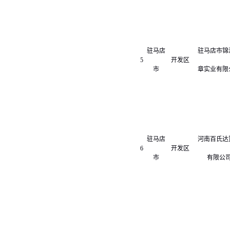
驻马店
驻马店市锦
5
开发区
市
章实业有限
驻马店
河南百氏达
6
开发区
市
有限公