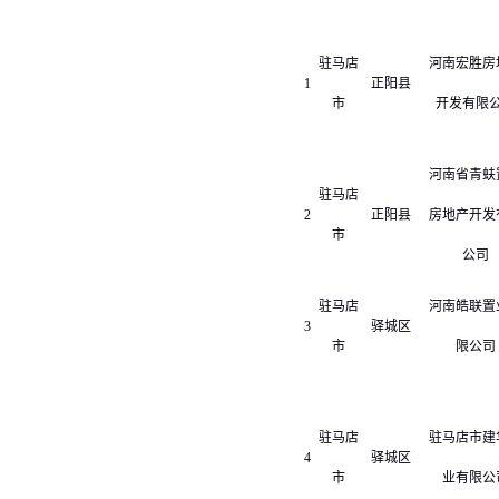
驻马店
河南宏胜房
1
正阳县
市
开发有限
河南省青蚨
驻马店
2
正阳县
房地产开发
市
公司
驻马店
河南皓联置
3
驿城区
市
限公司
驻马店
驻马店市建
4
驿城区
市
业有限公