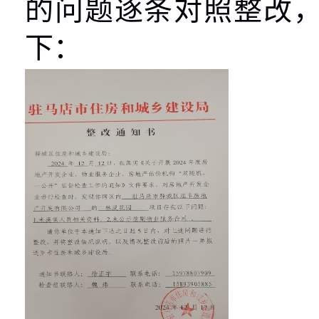
的问题逐条对照整改
下：